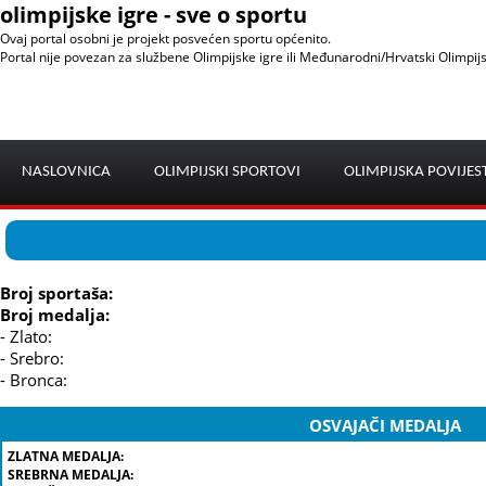
olimpijske igre - sve o sportu
Ovaj portal osobni je projekt posvećen sportu općenito.
Portal nije povezan za službene Olimpijske igre ili Međunarodni/Hrvatski Olimpij
NASLOVNICA
OLIMPIJSKI SPORTOVI
OLIMPIJSKA POVIJES
Broj sportaša:
Broj medalja:
- Zlato:
- Srebro:
- Bronca:
OSVAJAČI MEDALJA
ZLATNA MEDALJA:
SREBRNA MEDALJA: