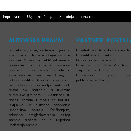
Impressum
Uvjeti korištenja
Suradnja sa portalom
AUTORSKA PRAVA!
PARTNERI PORTAL
Svi tekstovi, slike, zaštićeni trgovački
CroatiaLink - Hrvatski Turistički Po
znaci te s bilo koje druge osnove
Cronetik event tickets
zaštićeni "objekti/subjekti" zakonom o
Kritikaz - sve o kazalištu
autorskim ili drugim pravima
Cesarica Best View Apartmen
postavljeni na ovom portalu u
smještaj, apartmani
vlasništvu su izvora navedenog uz
FillPost.com your onl
određenu sliku ili tekst te su objavljeni
publishing platform
uz odobrenje nositelja autorskih
prava. Svi materijali s izvorom
olimpijske-igre.com u vlasništvu su
našeg portala i mogu se koristiti
isključivo uz pismeno odobrenje
uredništva portala. Korištenjem,
odnosno pregledavanjem našeg
portala slažete se s uvjetima
korištenja portala.