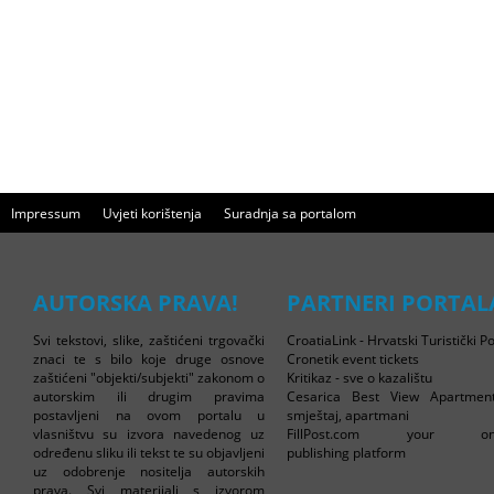
Impressum
Uvjeti korištenja
Suradnja sa portalom
AUTORSKA PRAVA!
PARTNERI PORTAL
Svi tekstovi, slike, zaštićeni trgovački
CroatiaLink - Hrvatski Turistički Po
znaci te s bilo koje druge osnove
Cronetik event tickets
zaštićeni "objekti/subjekti" zakonom o
Kritikaz - sve o kazalištu
autorskim ili drugim pravima
Cesarica Best View Apartmen
postavljeni na ovom portalu u
smještaj, apartmani
vlasništvu su izvora navedenog uz
FillPost.com your onl
određenu sliku ili tekst te su objavljeni
publishing platform
uz odobrenje nositelja autorskih
prava. Svi materijali s izvorom