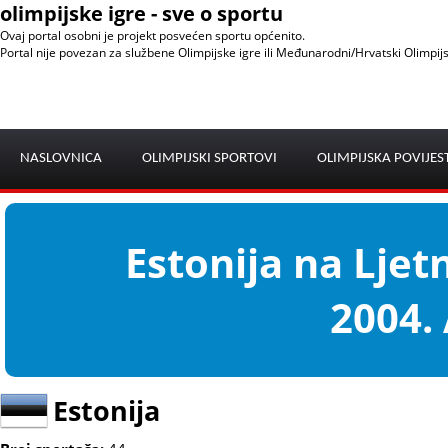
olimpijske igre - sve o sportu
Ovaj portal osobni je projekt posvećen sportu općenito.
Portal nije povezan za službene Olimpijske igre ili Međunarodni/Hrvatski Olimpij
NASLOVNICA
OLIMPIJSKI SPORTOVI
OLIMPIJSKA POVIJES
Estonija na Lje
2004.
Estonija